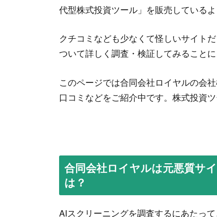
“
ここが人気だとは思えないですが、他
代型株式投資ツール」を販売しているよ
事を見た人って他にいます？
”
クチコミなども少なくて怪しいサイトだ
ついて詳しく調査・検証してみることに
AIスクリーニングの口コミから発覚
“
★☆☆☆☆
このページでは合同会社ロイヤルの会社
前に違う紹介サイトでゴリ押しされて
口コミなどをご紹介中です。株式投資ツ
分はそんなに気にならなかったので使
終了していた以外は問題なかったと思
もっと読む
AIスクリーニングの口コミから発覚
合同会社ロイヤルは元悪質サイ
“
★★☆☆☆
は？
閉鎖していたのは知らなかったです。
AIスクリーニングを調査するにあたっ
らページが無くなっていたので、私の