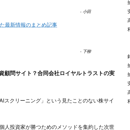
-
小田
した最新情報のまとめ記事
-
下柳
した最新情報のまとめ記事
投資顧問サイト？合同会社ロイヤルトラスト
の実
の違いが分からない。 さらに言うなら循環物色アナラ
る。
”
AIスクリーニング」という見たことのない株サイ
-
真辺
した最新情報のまとめ記事
個人投資家が勝つためのメソッドを集約した次世