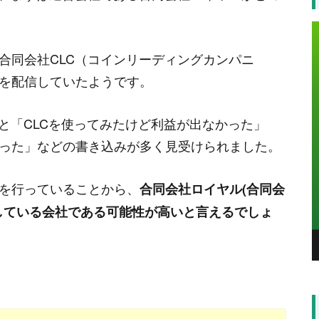
-
根岸
した最新情報のまとめ記事
合同会社CLC（コインリーディングカンパニ
を配信していたようです。
ーニングが潰れたんですね！トレーダーズウェブ
があったので、いつかはと思っていましたが早
と「CLCを使ってみたけど利益が出なかった」
った」などの書き込みが多く見受けられました。
-
鈴木
を行っていることから、
合同会社ロイヤル(合同会
した最新情報のまとめ記事
買している会社である可能性が高いと言えるでしょ
イトは次々に閉鎖していきますね。AIスクリー
たようで、永遠にネタにされそうな勢いで
-
篠田