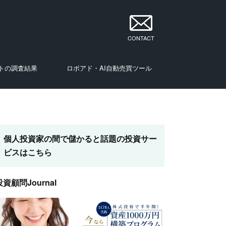
CONTACT
トの調査結果
ロボアド・AI自動売買ツール
・投資家
・投資家
・投資家
・投資家
・投資家
・投資家
・投資家
ナリスト・投資家
個人投資家の間で儲かると話題の投資サー
ビスはこちら
投資顧問Journal