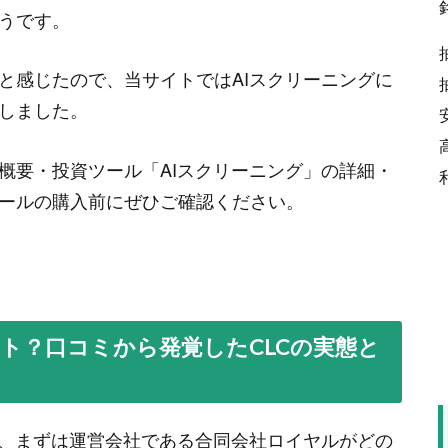
のサイトでおすすめしていましたよね。あの記
うです。
-
石田
と感じたので、当サイトではAIスクリーニングに
しました。
した最新情報のまとめ記事
概要・投資ツール「AIスクリーニング」の詳細・
いたので入会しました。批判が多かったけど自
ールの購入前にぜひご確認ください。
い続けてました。 気づいたら突然サービスが
います。
”
...
-
谷田
した最新情報のまとめ記事
ト？口コミから発覚したCLCの実態と
 ここにも記載されている紹介サイトで探した
て、まずは運営会社である合同会社ロイヤルがどの
記憶違いだったのかなと思っていました。
”