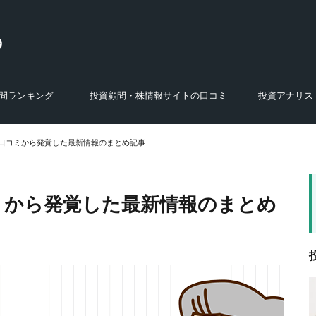
問ランキング
投資顧問・株情報サイトの口コミ
投資アナリス
選び方
特徴
あ行の投資顧問・株スクール・商材
か行の投資顧問・株スクール・商材
さ行の投資顧問・株スクール・商材
た行の投資顧問・株スクール・商材
な行の投資顧問・株スクール・商材
は行の投資顧問・株スクール・商材
ま行の投資顧問・株スクール・商材
や・ら・わ行の投資顧問・株スクー
運営会社の調査結果
株式投資セミナー・投資講座・オンラ
株の学校
FX関連のサービス・人物
あ行のアナリスト
か行のアナリスト
さ行のアナリスト
た行のアナリスト
な行のアナリスト
は行のアナリスト
ま行のアナリスト
や・ら・わ行のア
ル・商材
インサロン
の口コミから発覚した最新情報のまとめ記事
ミから発覚した最新情報のまとめ