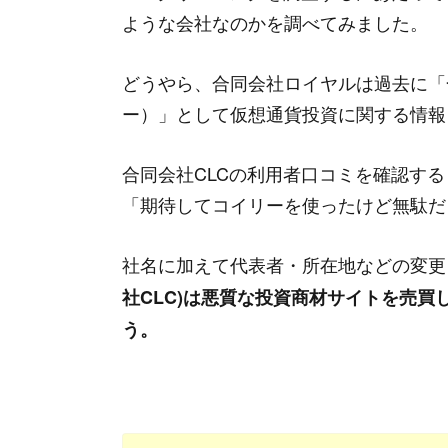
ような会社なのかを調べてみました。
AIスクリーニングの口コミから発覚
どうやら、合同会社ロイヤルは過去に「
“
★★☆☆☆
ー）」として仮想通貨投資に関する情報
掲示板を見て驚きました。AIスクリ
の注目銘柄を丸パクリしているとの噂
合同会社CLCの利用者口コミを確認する
かったですね。
”
「期待してコイリーを使ったけど無駄だ
社名に加えて代表者・所在地などの変更
AIスクリーニングの口コミから発覚
“
社CLC)は悪質な投資商材サイトを売
★★☆☆☆
う。
5ちゃんでショボいと叩かれていたサ
ニングに至っては警告後に即閉鎖だっ
す。
”