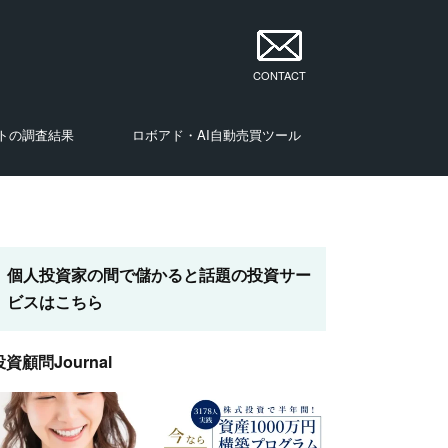
CONTACT
トの調査結果
ロボアド・AI自動売買ツール
・投資家
・投資家
・投資家
・投資家
・投資家
・投資家
・投資家
ナリスト・投資家
個人投資家の間で儲かると話題の投資サー
ビスはこちら
投資顧問Journal