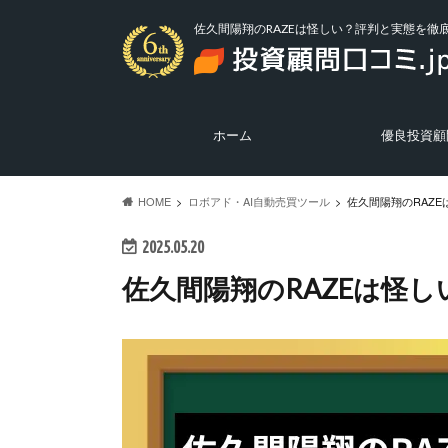
佐久間陽翔のRAZEは怪しい？評判と実態を徹
ホーム
優良投資顧
優良投資顧問の
悪質投資顧問の
投資ニュース
HOME
ロボアド・AI自動売買ツール
佐久間陽翔のRAZ
2025.05.20
佐久間陽翔のRAZEは怪