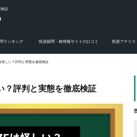
底検証
問ランキング
投資顧問・株情報サイトの口コミ
投資アナリス
選び方
特徴
あ行の投資顧問・株スクール・商材
か行の投資顧問・株スクール・商材
さ行の投資顧問・株スクール・商材
た行の投資顧問・株スクール・商材
な行の投資顧問・株スクール・商材
は行の投資顧問・株スクール・商材
ま行の投資顧問・株スクール・商材
や・ら・わ行の投資顧問・株スクー
運営会社の調査結果
株式投資セミナー・投資講座・オンラ
株の学校
FX関連のサービス・人物
あ行のアナリスト
か行のアナリスト
さ行のアナリスト
た行のアナリスト
な行のアナリスト
は行のアナリスト
ま行のアナリスト
や・ら・わ行のア
ル・商材
インサロン
Eは怪しい？評判と実態を徹底検証
しい？評判と実態を徹底検証