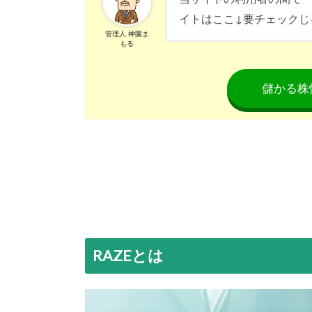
イトはここ↓要チェックじ
管理人 神園ま
もる
儲かる株
RAZEとは