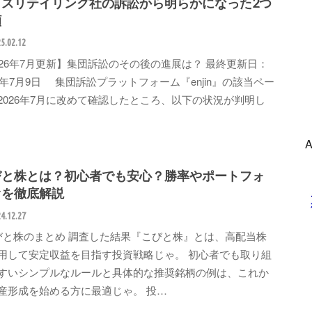
ロスリテイリング社の訴訟から明らかになった2つ
顔
5.02.12
026年7月更新】集団訴訟のその後の進展は？ 最終更新日：
26年7月9日 集団訴訟プラットフォーム『enjin』の該当ペー
2026年7月に改めて確認したところ、以下の状況が判明し
びと株とは？初心者でも安心？勝率やポートフォ
オを徹底解説
4.12.27
と株のまとめ 調査した結果『こびと株』とは、高配当株
用して安定収益を目指す投資戦略じゃ。 初心者でも取り組
すいシンプルなルールと具体的な推奨銘柄の例は、これか
産形成を始める方に最適じゃ。 投…