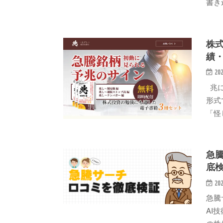
書き
株
績
202
兆に
形式
「怪
急
底
202
急騰
AI