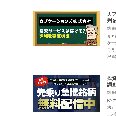
カ
判
202
まと
ケー
ころ
評価
投
調
202
KY
法』
二刀