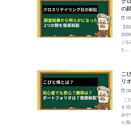
ク
の
202
【2
20
ジを
た…
こ
リ
202
こび
を活
みや
ら資