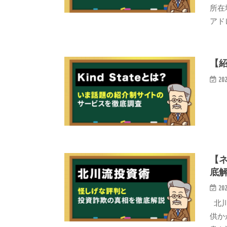
所在
アドレ
【紹
202
【
底
202
北川
供か