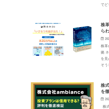
でど
株
ら
202
株革
拠 
を見
そう
株式
を
202
株式