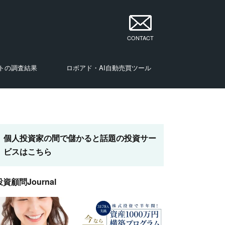
CONTACT
トの調査結果
ロボアド・AI自動売買ツール
・投資家
・投資家
・投資家
・投資家
・投資家
・投資家
・投資家
ナリスト・投資家
個人投資家の間で儲かると話題の投資サー
ビスはこちら
投資顧問Journal