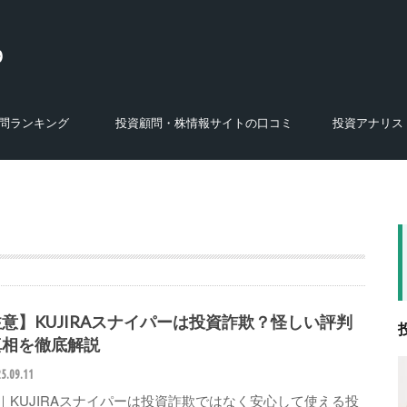
問ランキング
投資顧問・株情報サイトの口コミ
投資アナリス
選び方
特徴
あ行の投資顧問・株スクール・商材
か行の投資顧問・株スクール・商材
さ行の投資顧問・株スクール・商材
た行の投資顧問・株スクール・商材
な行の投資顧問・株スクール・商材
は行の投資顧問・株スクール・商材
ま行の投資顧問・株スクール・商材
や・ら・わ行の投資顧問・株スクー
運営会社の調査結果
株式投資セミナー・投資講座・オンラ
株の学校
FX関連のサービス・人物
あ行のアナリスト
か行のアナリスト
さ行のアナリスト
た行のアナリスト
な行のアナリスト
は行のアナリスト
ま行のアナリスト
や・ら・わ行のア
ル・商材
インサロン
意】KUJIRAスナイパーは投資詐欺？怪しい評判
真相を徹底解説
5.09.11
｜KUJIRAスナイパーは投資詐欺ではなく安心して使える投