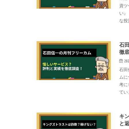
資ツ
い』
な投
石
徹
202
石田
ムに
考に
てい
キ
と