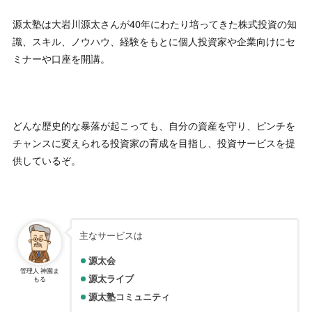
“
★☆☆☆☆
源太塾は大岩川源太さんが40年にわたり培ってきた株式投資の知
源太さんの広告って怪しいと思ったけど、講義の内容とか
識、スキル、ノウハウ、経験をもとに個人投資家や企業向けにセ
は全然悪くない。ああいう誤解されるような広告やめれば
ミナーや口座を開講。
いいのに。
”
-
匿名
【ネタバレ】大岩川源太は何者？怪しげな評判と詐欺の疑
惑を調査
どんな歴史的な暴落が起こっても、自分の資産を守り、ピンチを
“
★★★☆☆
チャンスに変えられる投資家の育成を目指し、投資サービスを提
一時期よりも広告を見かけなくなったね。ステマ広告的な
供しているぞ。
評判のせいかな？
”
-
匿名
【ネタバレ】大岩川源太は何者？怪しげな評判と詐欺の疑
惑を調査
主なサービスは
“
★★★☆☆
源太会
料金設定がもう少し安ければ使ってみたいんだけどな。
”
管理人 神園ま
源太ライブ
もる
-
匿名
源太塾コミュニティ