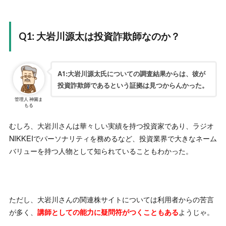
“
さらっと読めて、雰囲気を掴めるところがいいですね。
”
-
匿名
Q1: 大岩川源太は投資詐欺師なのか？
【ネタバレ】大岩川源太は何者？怪しげな評判と詐欺の疑
惑を調査
“
★★★★☆
A1:大岩川源太氏についての調査結果からは、彼が
高額のプランもあるけど、無料で得られる情報で十分かな
投資詐欺師であるという証拠は見つからんかった。
って感じです
”
管理人 神園ま
-
匿名
もる
【ネタバレ】大岩川源太は何者？怪しげな評判と詐欺の疑
むしろ、大岩川さんは華々しい実績を持つ投資家であり、ラジオ
惑を調査
NIKKEIでパーソナリティを務めるなど、投資業界で大きなネーム
“
★★★☆☆
バリューを持つ人物として知られていることもわかった。
先乗り投資法をマスターするのでむずかしいですか？
”
-
匿名
ただし、大岩川さんの関連株サイトについては利用者からの苦言
が多く、
ようじゃ。
講師としての能力に疑問符がつくこともある