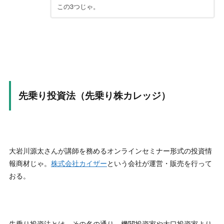
【ネタバレ】大岩川源太は何者？怪しげな評判と詐欺の疑
この3つじゃ。
惑を調査
“
★★★☆☆
源太さんが商材を販売するようになってから変わってしま
ったって口コミは良く見かける。
”
-
匿名
【ネタバレ】大岩川源太は何者？怪しげな評判と詐欺の疑
惑を調査
先乗り投資法（先乗り株カレッジ）
“
★★★☆☆
先乗り株カレッジに興味はあるけど、ちょっと料金高い気
がする。
”
-
匿名
大岩川源太さんが講師を務めるオンラインセミナー形式の投資情
【ネタバレ】大岩川源太は何者？怪しげな評判と詐欺の疑
報商材じゃ。
株式会社カイザー
という会社が運営・販売を行って
惑を調査
おる。
“
★★☆☆☆
ステマ広告はウザいけど、源太さんのサービスは悪くない
よ。
”
先乗り投資法とは、その名の通り、機関投資家や大口投資家より
-
匿名