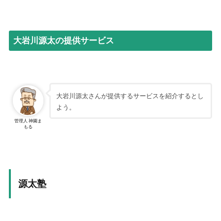
“
★★★☆☆
断定表記を使った広告で集客を行っているところは、イマ
イチ信用できないなあ。
”
-
匿名
大岩川源太の提供サービス
【ネタバレ】大岩川源太は何者？怪しげな評判と詐欺の疑
惑を調査
“
★★★☆☆
源さん、まだ誇大広告してる？
”
大岩川源太さんが提供するサービスを紹介するとし
-
匿名
よう。
管理人 神園ま
【ネタバレ】大岩川源太は何者？怪しげな評判と詐欺の疑
もる
惑を調査
“
★★★☆☆
無料で学べる範囲で先乗り投資法は学んでおきたいと思
う。有料版だと高額だから手を出すのは勇気がいるかな。
”
源太塾
-
匿名
【ネタバレ】大岩川源太は何者？怪しげな評判と詐欺の疑
惑を調査