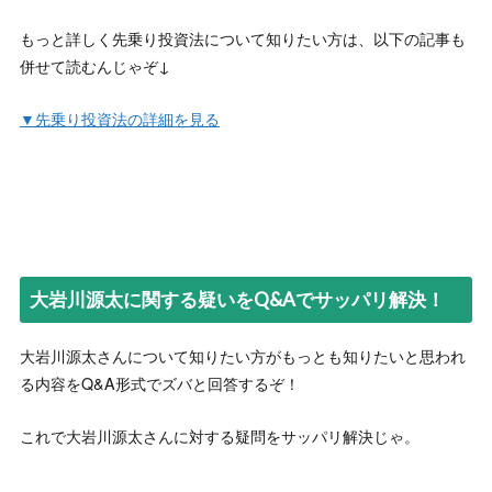
-
匿名
もっと詳しく先乗り投資法について知りたい方は、以下の記事も
【ネタバレ】大岩川源太は何者？怪しげな評判と詐欺の疑
併せて読むんじゃぞ↓
惑を調査
“
★★★☆☆
▼先乗り投資法の詳細を見る
源太さん、最近YouTubeにも力入れ出してると感じるのは
俺だけ？
”
-
匿名
【ネタバレ】大岩川源太は何者？怪しげな評判と詐欺の疑
惑を調査
“
★★★☆☆
大岩川源太に関する疑いをQ&Aでサッパリ解決！
先乗り投資法って学べば誰でも使えるものなんですかね？
ちょっと疑問。
”
大岩川源太さんについて知りたい方がもっとも知りたいと思われ
-
匿名
る内容をQ&A形式でズバと回答するぞ！
【ネタバレ】大岩川源太は何者？怪しげな評判と詐欺の疑
惑を調査
これで大岩川源太さんに対する疑問をサッパリ解決じゃ。
★★★★★
源太さんの相場考察はいつも参考にしています。ブログも