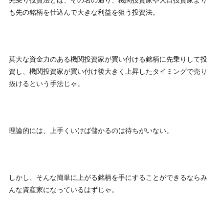
も先の銘柄を仕込んで大きな利益を狙う投資法。
【ネタバレ】大岩川源太は何者？怪しげな評判と詐欺の疑
惑を調査
“
★☆☆☆☆
広告がめっちゃ出てくるのでウザいときがある。
”
莫大な資金力のある機関投資家が買い付ける銘柄に先乗りして投
-
匿名
資し、機関投資家が買い付け後大きく上昇したタイミングで売り
抜けるという手法じゃ。
【ネタバレ】大岩川源太は何者？怪しげな評判と詐欺の疑
惑を調査
“
★★☆☆☆
源太先生って呼ばれるほど、そんなスゴイ人なのか？まっ
理論的には、上手くいけば儲かるのは待ちがいない。
たくわからんけど。
”
-
匿名
【ネタバレ】大岩川源太は何者？怪しげな評判と詐欺の疑
惑を調査
しかし、そんな簡単に上がる銘柄を手にすることができるならみ
“
★★☆☆☆
んな資産家になっているはずじゃ。
サービスはいいと思うけど、ステマ広告はどうかと思う
よ？
”