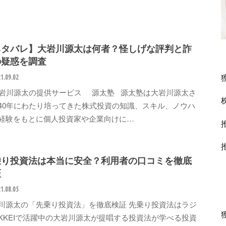
ネタバレ】大岩川源太は何者？怪しげな評判と詐
の疑惑を調査
1.09.02
川源太の提供サービス 源太塾 源太塾は大岩川源太さ
40年にわたり培ってきた株式投資の知識、スキル、ノウハ
経験をもとに個人投資家や企業向けに…
乗り投資法は本当に安全？利用者の口コミを徹底
証
1.08.05
川源太の「先乗り投資法」を徹底検証 先乗り投資法はラジ
IKKEIで活躍中の大岩川源太が提唱する投資法が学べる投資