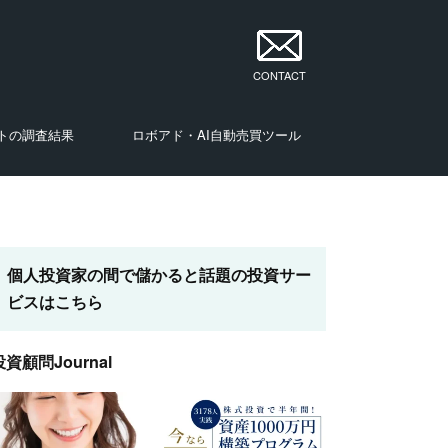
CONTACT
トの調査結果
ロボアド・AI自動売買ツール
・投資家
・投資家
・投資家
・投資家
・投資家
・投資家
・投資家
ナリスト・投資家
個人投資家の間で儲かると話題の投資サー
ビスはこちら
投資顧問Journal