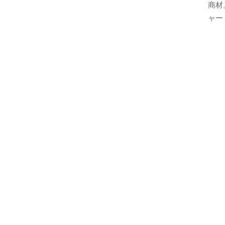
商材
ャー