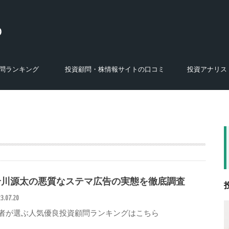
問ランキング
投資顧問・株情報サイトの口コミ
投資アナリス
選び方
特徴
あ行の投資顧問・株スクール・商材
か行の投資顧問・株スクール・商材
さ行の投資顧問・株スクール・商材
た行の投資顧問・株スクール・商材
な行の投資顧問・株スクール・商材
は行の投資顧問・株スクール・商材
ま行の投資顧問・株スクール・商材
や・ら・わ行の投資顧問・株スクー
運営会社の調査結果
株式投資セミナー・投資講座・オンラ
株の学校
FX関連のサービス・人物
あ行のアナリスト
か行のアナリスト
さ行のアナリスト
た行のアナリスト
な行のアナリスト
は行のアナリスト
ま行のアナリスト
や・ら・わ行のア
ル・商材
インサロン
岩川源太の悪質なステマ広告の実態を徹底調査
3.07.20
者が選ぶ人気優良投資顧問ランキングはこちら