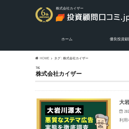
株式会社カイザー
ホーム
優良投資顧
優良投資顧問の
悪質投資顧問の
投資ニュース
HOME
タグ : 株式会社カイザー
TAG
株式会社カイザー
大
202
利用