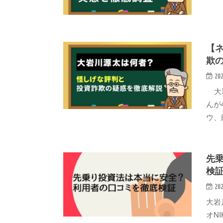
【
欺
202
大岩
んが
ウ、
先
検
202
大岩
オN