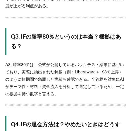
です。
”
度が上がる利点がある。
-
匿名
AI銘柄抽出ツール『IF』の高評価は本当なのか？口コミ・
評判を徹底調査
“
Q3. IFの勝率80％というのは本当？根拠はあ
★★★★★
銘柄選びで喧嘩していた夫と、今では共通の収益を楽しみ
る？
に過ごせています。AIが家庭の平和をくれました。
”
-
匿名
A3. 勝率80％は、公式が公開しているバックテスト結果に基づい
AI銘柄抽出ツール『IF』の高評価は本当なのか？口コミ・
ており、実際に抽出された銘柄（例：Liberaware＋198％上昇）
評判を徹底調査
のように短期間で急騰した実績も確認できる。全銘柄を対象にAI
“
★★★★★
がテーマ性・材料・資金流入を分析して選定しているため、一定
機械的な抽出だからこそ、自分の先入観では絶対に外して
の根拠を持つ数字と言える。
いた「ノーマークの銘柄」が化ける快感を味わえます。先
月もAIの指示通りに仕込んだ株が噴き上がり、家族で豪華
な外食を楽しめるほどの利益になりました。...
もっと読む
Q4. IFの退会方法は？やめたいときはどうす
-
匿名