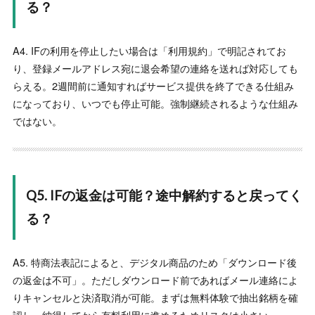
る？
AI銘柄抽出ツール『IF』の高評価は本当なのか？口コミ・
評判を徹底調査
“
A4. IFの利用を停止したい場合は「利用規約」で明記されてお
★★★★★
り、登録メールアドレス宛に退会希望の連絡を送れば対応しても
半信半疑でしたが、抽出された銘柄の「初動」を捉える力
らえる。2週間前に通知すればサービス提供を終了できる仕組み
がとにかく強い。自分で必死に探していた時より遥かに効
になっており、いつでも停止可能。強制継続されるような仕組み
率が良く、副業感覚で始めたのに今では本業の月収を脅か
ではない。
す勢いです。もう手放せません。
”
-
匿名
AI銘柄抽出ツール『IF』の高評価は本当なのか？口コミ・
評判を徹底調査
“
Q5. IFの返金は可能？途中解約すると戻ってく
★★★★★
る？
株の知識なんてゼロでしたが、抽出された銘柄を買うだけ
で面白いように資産が増えて驚いています。自分で考えて
負けていた時期が本当にもったいない。難しい分析はAIに
A5. 特商法表記によると、デジタル商品のため「ダウンロード後
任せて、自分は結果を待つだけなので楽です。...
の返金は不可」。ただしダウンロード前であればメール連絡によ
もっと読む
りキャンセルと決済取消が可能。まずは無料体験で抽出銘柄を確
-
匿名
認し、納得してから有料利用に進めるためリスクは小さい。