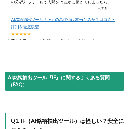
“
の分析力って、もう人間をはるかに超えてしまったな。
”
-
匿名
AI銘柄抽出ツール『IF』の高評価は本当なのか？口コミ・
評判を徹底調査
“
★★★★★
IFを利用してから塩漬け、損失なんて皆無です。
”
-
匿名
AI銘柄抽出ツール『IF』の高評価は本当なのか？口コミ・
評判を徹底調査
“
★★★★★
AI銘柄抽出ツール『IF』に関するよくある質問
AIが選んだ地味な銘柄がまさかの急騰！半信半疑でした
（FAQ）
が、人間の感情を排除したデータ分析の凄さを思い知りま
した。自分では絶対買わない株でしっかり利益が出て、今
ではツール代以上の大きなプラスです。
”
...
もっと読む
-
匿名
Q1. IF（AI銘柄抽出ツール）は怪しい？安全に
AI銘柄抽出ツール『IF』の高評価は本当なのか？口コミ・