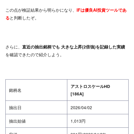
この点が検証結果から明らかになり、
IFは優良AI投資ツールであ
と判断したぞ。
る
さらに、
直近の抽出銘柄でも 大きな上昇(2倍強)を記録した実績
を確認できたので紹介しよう。
アストロスケールHD
銘柄名
[186A]
抽出日
2026/04/02
抽出始値
1,013円