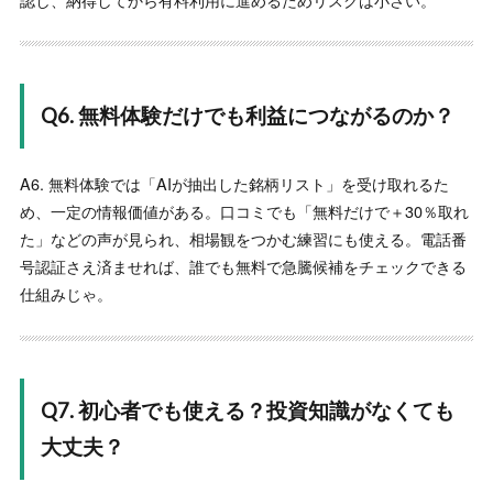
AI銘柄抽出ツール『IF』の高評価は本当なのか？口コミ・
評判を徹底調査
“
★★★★★
会社員として働いているので、正直、株の勉強とか面倒
Q6. 無料体験だけでも利益につながるのか？
で。でもIFの抽出銘柄を信じて買ってみたら、1ヶ月で給料
の倍くらい稼げちゃいました。難しい理屈はよく分からな
A6. 無料体験では「AIが抽出した銘柄リスト」を受け取れるた
いけど、結果が出るから文句なし。SNSの怪しい煽り銘
...
め、一定の情報価値がある。口コミでも「無料だけで＋30％取れ
”
もっと読む
た」などの声が見られ、相場観をつかむ練習にも使える。電話番
-
匿名
号認証さえ済ませれば、誰でも無料で急騰候補をチェックできる
AI銘柄抽出ツール『IF』の高評価は本当なのか？口コミ・
仕組みじゃ。
評判を徹底調査
“
★★★★★
スマホゲームをポチる感覚で始めたのが、まさか本業の月
収を超える利益を生むなんて。IFの抽出ロジックは謎です
Q7. 初心者でも使える？投資知識がなくても
が、叩き出される数字が全て。専門書を1ページも開かず
大丈夫？
に、これだけの波を捉えられるのは今の時代ならではの
特
...