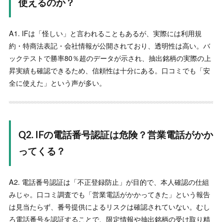
使えるのか？
評判を徹底調査
“
★★★★★
AI銘柄選定ツールっていろいろあるし、何個も試してみた
A1. IFは「怪しい」と言われることもあるが、実際には利用規
けど、IFが一番精度がいい。選んでくれる銘柄、ほとんど
約・特商法表記・会社情報が公開されており、透明性は高い。バ
が上がる。
”
ックテストで勝率80％超のデータが示され、抽出銘柄の実際の上
-
シュン
昇実績も確認できるため、信頼性は十分にある。口コミでも「安
全に使えた」という声が多い。
AI銘柄抽出ツール『IF』の高評価は本当なのか？口コミ・
評判を徹底調査
“
★★★★★
とりあえず毎朝銘柄チェックして気になる銘柄を買ってま
Q2. IFの電話番号認証は危険？営業電話がかか
す。ほとんどが一ヵ月以内に上がる。AIの力ってすごい
”
-
匿名
ってくる？
AI銘柄抽出ツール『IF』の高評価は本当なのか？口コミ・
評判を徹底調査
A2. 電話番号認証は「不正登録防止」が目的で、本人確認の仕組
“
★★★★★
みじゃ。口コミ調査でも「営業電話がかかってきた」という報告
銘柄選定で夜更かししていた日々が遠い昔のようです。AI
は見当たらず、番号提供によるリスクは確認されていない。むし
が弾き出したリストを信じるだけで勝てるなんて夢のよう
ろ電話番号を認証することで、限定情報や抽出銘柄の受け取り精