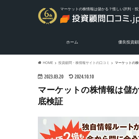
マーケットの株情報は儲かる？怪しい評判・投
ホーム
優良投資顧
優良投資顧問の
悪質投資顧問の
投資ニュース
HOME
投資顧問・株情報サイトの口コミ
マーケットの株
2023.03.20
2024.10.10
マーケットの株情報は儲
底検証