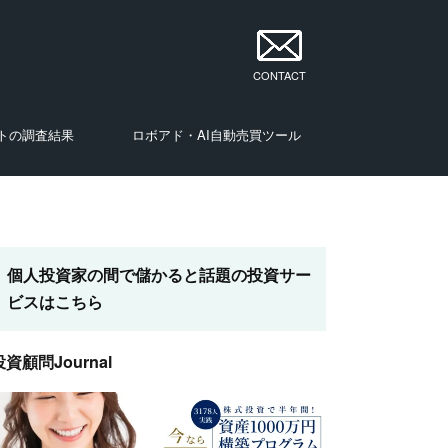
CONTACT
トの調査結果
ロボアド・AI自動売買ツール
・投資家
・投資家
・投資家
・投資家
・投資家
・投資家
・投資家
ナリスト・投資家
個人投資家の間で儲かると話題の投資サー
ビスはこちら
投資顧問Journal