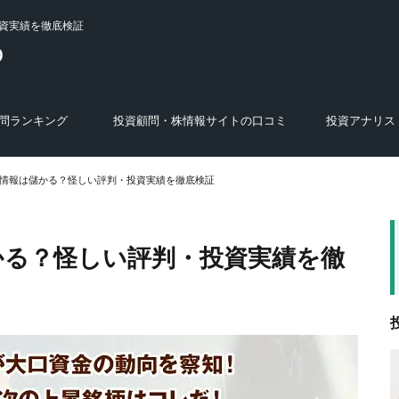
資実績を徹底検証
問ランキング
投資顧問・株情報サイトの口コミ
投資アナリス
選び方
特徴
あ行の投資顧問・株スクール・商材
か行の投資顧問・株スクール・商材
さ行の投資顧問・株スクール・商材
た行の投資顧問・株スクール・商材
な行の投資顧問・株スクール・商材
は行の投資顧問・株スクール・商材
ま行の投資顧問・株スクール・商材
や・ら・わ行の投資顧問・株スクー
運営会社の調査結果
株式投資セミナー・投資講座・オンラ
株の学校
FX関連のサービス・人物
あ行のアナリスト
か行のアナリスト
さ行のアナリスト
た行のアナリスト
な行のアナリスト
は行のアナリスト
ま行のアナリスト
や・ら・わ行のア
ル・商材
インサロン
情報は儲かる？怪しい評判・投資実績を徹底検証
かる？怪しい評判・投資実績を徹