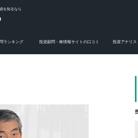
績を知るなら
問ランキング
投資顧問・株情報サイトの口コミ
投資アナリス
選び方
特徴
あ行の投資顧問・株スクール・商材
か行の投資顧問・株スクール・商材
さ行の投資顧問・株スクール・商材
た行の投資顧問・株スクール・商材
な行の投資顧問・株スクール・商材
は行の投資顧問・株スクール・商材
ま行の投資顧問・株スクール・商材
や・ら・わ行の投資顧問・株スクー
運営会社の調査結果
株式投資セミナー・投資講座・オンラ
株の学校
FX関連のサービス・人物
あ行のアナリスト
か行のアナリスト
さ行のアナリスト
た行のアナリスト
な行のアナリスト
は行のアナリスト
ま行のアナリスト
や・ら・わ行のア
ル・商材
インサロン