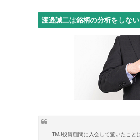
渡邉誠二は銘柄の分析をしない
TMJ投資顧問に入会して驚いたこと