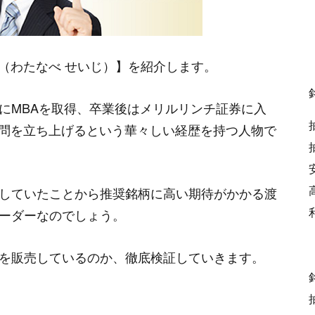
用できないです。こんな人がTMJ投資顧問のト
（わたなべ せいじ）】を紹介します。
-
磯田
にMBAを取得、卒業後はメリルリンチ証券に入
顧問を立ち上げるという華々しい経歴を持つ人物で
選してないんじゃない？厳選に参加しててコレだ
-
清水
していたことから推奨銘柄に高い期待がかかる渡
ーダーなのでしょう。
を販売しているのか、徹底検証していきます。
だとしたら、こんなところで働いてないと思
-
板野