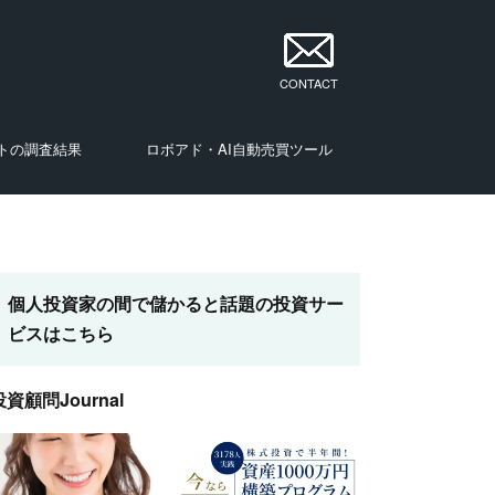
CONTACT
トの調査結果
ロボアド・AI自動売買ツール
・投資家
・投資家
・投資家
・投資家
・投資家
・投資家
・投資家
ナリスト・投資家
個人投資家の間で儲かると話題の投資サー
ビスはこちら
投資顧問Journal