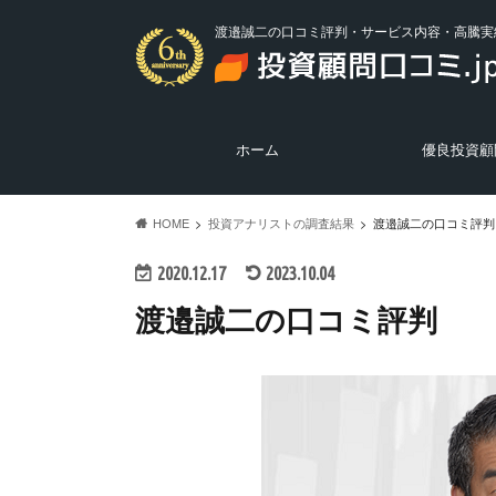
渡邉誠二の口コミ評判・サービス内容・高騰実
ホーム
優良投資顧
優良投資顧問の
悪質投資顧問の
投資ニュース
HOME
投資アナリストの調査結果
渡邉誠二の口コミ評判
2020.12.17
2023.10.04
渡邉誠二の口コミ評判