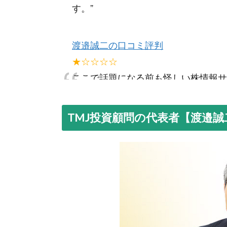
“
す。
”
渡邉誠二の口コミ評判
“
★☆☆☆☆
ここで話題になる前も怪しい株情報サ
っては潰しているので信用できない人
TMJ投資顧問の代表者【渡邉
渡邉誠二の口コミ評判
“
★★☆☆☆
自分が気になっている銘柄を買っても
銘柄の提案をお願いします。
”
渡邉誠二の口コミ評判