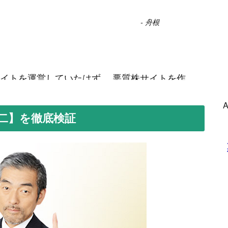
-
舟根
イトを運営していたはず。 悪質株サイトを作
物だと言えるでしょう。
”
-
石田
誠二】を徹底検証
らう場ではありません。 しっかりと分析した
-
野島