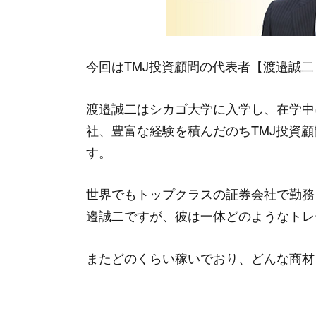
“
★★☆☆☆
責任を他社に押し付けている時点で信
ップだなんて危険ですよ。
”
今回はTMJ投資顧問の代表者【渡邉誠二
渡邉誠二の口コミ評判
渡邉誠二はシカゴ大学に入学し、在学中
“
★★☆☆☆
社、豊富な経験を積んだのちTMJ投資
渡邉さんはTMJ投資顧問の銘柄を厳
す。
ったら酷すぎるでしょ。
”
世界でもトップクラスの証券会社で勤務
邉誠二ですが、彼は一体どのようなトレ
渡邉誠二の口コミ評判
“
★★☆☆☆
またどのくらい稼いでおり、どんな商材
書いてある経歴は全部嘘でしょ。事実
う。
”