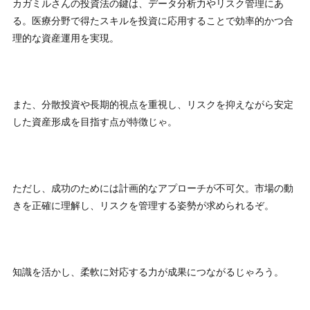
“
カガミルさんの投資法の鍵は、データ分析力やリスク管理にあ
★★★★☆
る。医療分野で得たスキルを投資に応用することで効率的かつ合
カガミルさんの情報は、これからの時代に必要な投資テー
理的な資産運用を実現。
マを教えてくれます。AIやクリーンエネルギーといった先
端分野の話が中心で、未来に向けた視点を学べるのが大き
な魅力です。
”
-
匿名
また、分散投資や長期的視点を重視し、リスクを抑えながら安定
した資産形成を目指す点が特徴じゃ。
カガミルとは何者？評判と投資法の実力を徹底検証
“
★★★☆☆
カガミルさんの視点は、未来のトレンドを掴むヒントにあ
ふれています。AIやクリーンエネルギーなどのテーマ株に
ただし、成功のためには計画的なアプローチが不可欠。市場の動
ついての分析が特に役立ちました。推奨された銘柄が半年
きを正確に理解し、リスクを管理する姿勢が求められるぞ。
で20％以上の値上がりを見せ、驚きと共に感謝していま
...
”
もっと読む
-
匿名
カガミルとは何者？評判と投資法の実力を徹底検証
知識を活かし、柔軟に対応する力が成果につながるじゃろう。
★★★☆☆
本当に医学部卒なのか気になるところ。
”