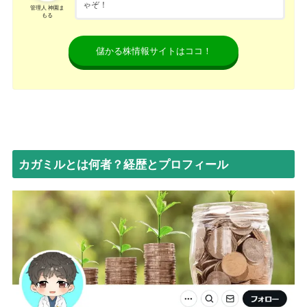
ゃぞ！
管理人 神園ま
もる
儲かる株情報サイトはココ！
カガミルとは何者？経歴とプロフィール