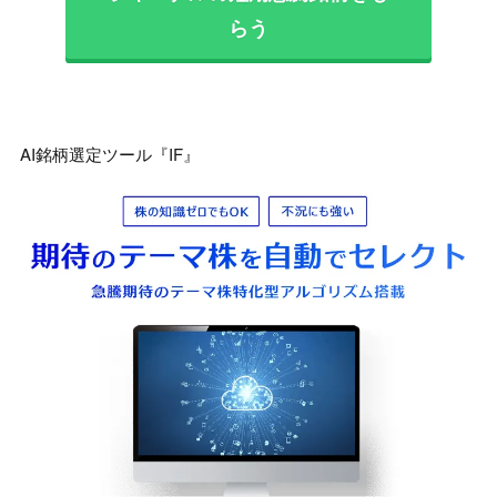
らう
AI銘柄選定ツール『IF』