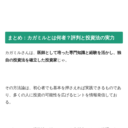
“
める視点を与えてくれます。AIや再生可能エネルギーな
ど、これからの市場を牽引する分野について学ぶことがで
き、投資の幅が広がりました。
”
-
匿名
カガミルとは何者？評判と投資法の実力を徹底検証
“
まとめ：カガミルとは何者？評判と投資法の実力
★★★★☆
カガミルさんは、時代のトレンドを捉える力が抜群だと思
カガミルさんは、
医師として培った専門知識と経験を活かし、独
います。
”
じゃ。
自の投資法を確立した投資家
-
匿名
カガミルとは何者？評判と投資法の実力を徹底検証
“
★★★★☆
カガミルさんの分析は、AIやクリーンエネルギーといった
その方法論は、初心者でも基本を押さえれば実践できるものであ
未来の成長分野を理解するのに役立ちます。新しい投資テ
り、多くの人に投資の可能性を広げるヒントを情報発信してお
ーマを学ぶ中で、これからの市場を捉える視点を広げるこ
る。
とができました。
”
-
匿名
カガミルとは何者？評判と投資法の実力を徹底検証