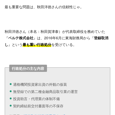
最も重要な問題は、秋田洋徳さんの信頼性じゃ。
秋田洋徳さん（本名：秋田賀津泰）が代表取締役を務めていた
『
』は、2016年6月に東海財務局から『
ベルテ株式会社
登録取消
』という
を受けている。
し
最も重い行政処分
行政処分の主な内容
適格機関投資家出資の外観の仮装
無登録での第二種金融商品取引業の運営
投資助言・代理業の体制不備
契約締結前交付書面等の不保存