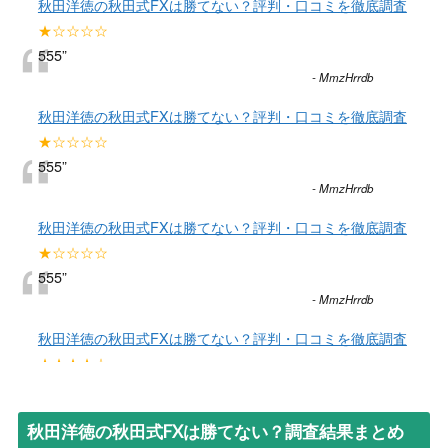
秋田洋徳の秋田式FXは勝てない？評判・口コミを徹底調査
“
★☆☆☆☆
555
”
-
MmzHrrdb
秋田洋徳の秋田式FXは勝てない？評判・口コミを徹底調査
“
★☆☆☆☆
555
”
-
MmzHrrdb
秋田洋徳の秋田式FXは勝てない？評判・口コミを徹底調査
“
★☆☆☆☆
555
”
-
MmzHrrdb
秋田洋徳の秋田式FXは勝てない？評判・口コミを徹底調査
“
★★★★☆
FXするなら株式投資の方が安全だと思うなあ。しっかりと
フォローしてくれる投資顧問もたくさんあるし。FXはギャ
秋田洋徳の秋田式FXは勝てない？調査結果まとめ
ンブル性が高すぎだと思う。
”