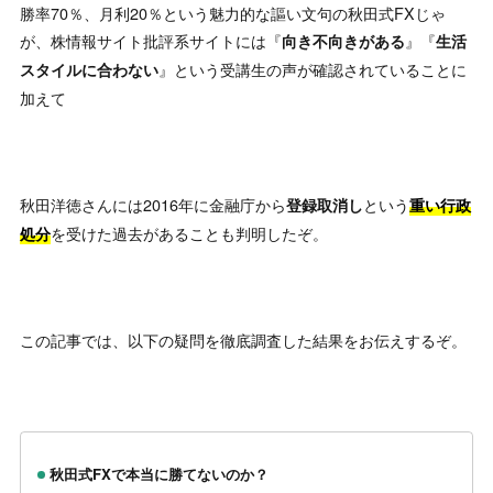
勝率70％、月利20％という魅力的な謳い文句の秋田式FXじゃ
が、株情報サイト批評系サイトには『
』『
向き不向きがある
生活
』という受講生の声が確認されていることに
スタイルに合わない
加えて
秋田洋徳さんには2016年に金融庁から
という
登録取消し
重い行政
を受けた過去があることも判明したぞ。
処分
この記事では、以下の疑問を徹底調査した結果をお伝えするぞ。
秋田式FXで本当に勝てないのか？