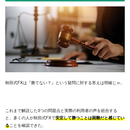
-
匿名
秋田洋徳の秋田式FXは勝てない？評判・口コミを徹底調査
“
★★★☆☆
過去の行政処分は気になるね。まあ昔のことだから今とは
関係はないけど、イメージは良くないよね。
”
-
匿名
秋田洋徳の秋田式FXは勝てない？評判・口コミを徹底調査
“
★★☆☆☆
金商取消しになるってけっこう珍しい。かなりやらかした
んだろうね。
”
秋田式FXは『勝てない？』という疑問に対する答えは明確じゃ。
-
匿名
秋田洋徳の秋田式FXは勝てない？評判・口コミを徹底調査
“
★★★☆☆
FXだったら株式投資した方が勝率高く感じる。
”
これまで解説した3つの問題点と実際の利用者の声を総合する
-
匿名
と、多くの人が秋田式FXで
安定して勝つことは困難だと感じてい
ことを確認できた。
る