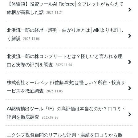
【体験談】投資ツールAI Referee│タブレットがもらえて
銘柄が高騰した話
2025.11.21
北浜流一郎の経歴・評判・曲がり屋とは│wikiよりも詳し
く解説
2025.11.06
北浜流一郎の株コンプリートとは？怪しいと言われる理
由と実際の評判を調査
2025.11.06
株式会社オールベッド(佐藤卓実)は怪しい？所在・投資サ
ービスを徹底調査
2025.11.05
AI銘柄抽出ツール『IF』の高評価は本当なのか？口コミ・
評判を徹底調査
2025.09.26
エクシブ投資顧問のリアルな評判・実績を口コミから徹