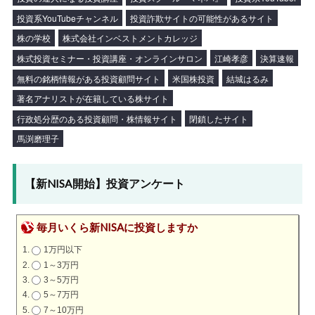
投資系YouTubeチャンネル
投資詐欺サイトの可能性があるサイト
株の学校
株式会社インベストメントカレッジ
株式投資セミナー・投資講座・オンラインサロン
江崎孝彦
決算速報
無料の銘柄情報がある投資顧問サイト
米国株投資
結城はるみ
著名アナリストが在籍している株サイト
行政処分歴のある投資顧問・株情報サイト
閉鎖したサイト
馬渕磨理子
【新NISA開始】投資アンケート
毎月いくら新NISAに投資しますか
1万円以下
1～3万円
3～5万円
5～7万円
7～10万円