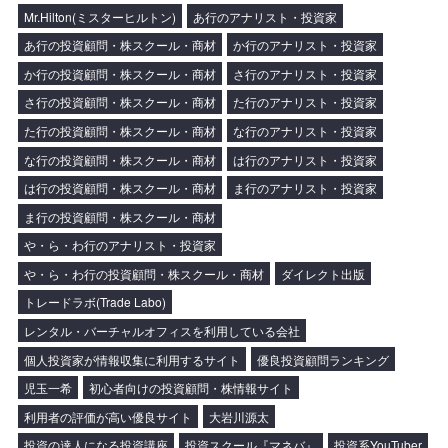
Mr.Hilton(ミスターヒルトン)
あ行のアナリスト・投資家
あ行の投資顧問・株スクール・商材
か行のアナリスト・投資家
か行の投資顧問・株スクール・商材
さ行のアナリスト・投資家
さ行の投資顧問・株スクール・商材
た行のアナリスト・投資家
た行の投資顧問・株スクール・商材
な行のアナリスト・投資家
な行の投資顧問・株スクール・商材
は行のアナリスト・投資家
は行の投資顧問・株スクール・商材
ま行のアナリスト・投資家
ま行の投資顧問・株スクール・商材
や・ら・わ行のアナリスト・投資家
や・ら・わ行の投資顧問・株スクール・商材
ダイレクト出版
トレードラボ(Trade Labo)
レンタル・バーチャルオフィスを利用している会社
個人投資家が情報収集に利用するサイト
優良投資顧問ランキング
児玉一希
初心者向けの投資顧問・株情報サイト
利用者の評価が高い優良サイト
大岩川源太
投資の達人になる投資講座
投資スクール『マネバ』
投資系YouTuber